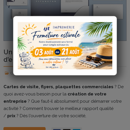
Un pack spécial pour les créateurs
d'entreprise
Catégorie :
Actualités
Clics : 2631
Cartes de visite, flyers, plaquettes commerciales
? De
quoi avez-vous besoin pour la
création de votre
entreprise
? Que faut-il absolument pour démarrer votre
activité ? Comment trouver le meilleur rapport qualité
/
prix
? Dès l'ouverture de votre société,