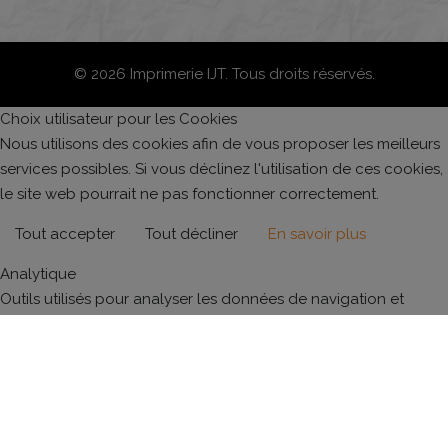
© 2026 Imprimerie IJT. Tous droits réservés.
Choix utilisateur pour les Cookies
Nous utilisons des cookies afin de vous proposer les meilleurs
services possibles. Si vous déclinez l'utilisation de ces cookies,
le site web pourrait ne pas fonctionner correctement.
Tout accepter
Tout décliner
En savoir plus
Analytique
Outils utilisés pour analyser les données de navigation et
mesurer l'efficacité du site internet afin de comprendre son
fonctionnement.
Google Analytics
Accepter
Décliner