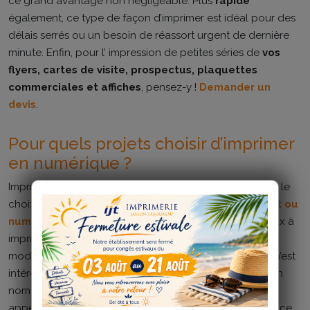
ce grand avantage non négligeable. Plus
rapide
également, ce type de façon d’imprimer est idéal pour des
délais serrés ou un besoin de réassort urgent de dernière
minute. Enfin, pour l’ impression de petites séries de
vos
flyers, cartes de visite, prospectus, plaquettes
commerciales et affiches
, pensez-y !
Demander un
devis
.
Pour quels projets choisir d’imprimer
en numérique ?
Imprimer en numérique n’est pas systématique. En effet, le
choix du type de technique d’impression utilisée (
offset ou
numérique
) doit se faire en fonction du type de travaux à
imprimer et la quantité souhaitée. Si dans notre société
moderne, l' impression numérique est très utilisée, elle n’est
intéressante que jusqu’à une certaine quantité. Mais bon
nombre d’agences de pub ou de communication font
appel à l’impression numérique. Par exemple pour tout ce