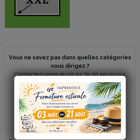
Vous ne savez pas dans quelles catégories
vous dirigez ?
Contactez-nous au 01 34 75 00 50 ou sur
info@ijt.fr
ou accédez au
formulaire de
contact
.