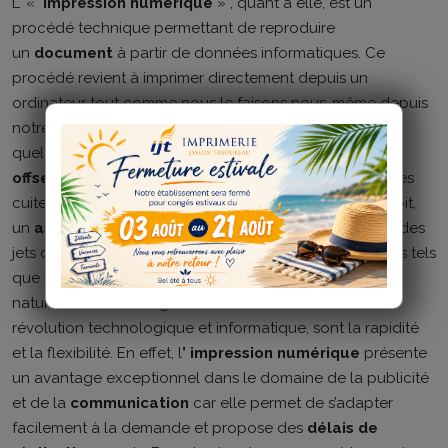
L' «
impression numérique
» , quant à elle, est un
procédé technique permettant de reproduire
un
document
à partir de données informatiques. Ce
procédé revient à imprimer directement depuis un
ordinateur tout comme nous le faisons nous-même depuis
notre imprimante. Cette
méthode d’impression
est en
quelque sorte la version moderne de l’
imprimerie
offset.
De plus, l’impression numérique utilise des encres
cuites et en poudre qui donnent au papier, quel qu’il soit,
un
aspect brillant
lustré. Elle peut utiliser d’autre part des
jets d’encres liquides, méthode idéale pour les supports tels
que le
vinyle
car l’encre va pénétrer les fibres de façon
naturelle. Les avantages de cette méthode née de la
révolution technologique et informatique, sont la rapidité
et la flexibilité. En effet, l
’ impression numérique
présente
un avantage exceptionnel dans le domaine de la publicité
et de la
communication
car elle permet de
s’adapter
facilement à la demande et propose des
délais de